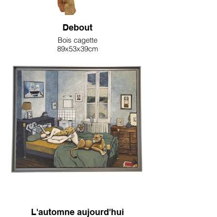
Debout
Bois cagette
89x53x39cm
0.5kg
560€
Aline Pillenière
L'automne aujourd'hui