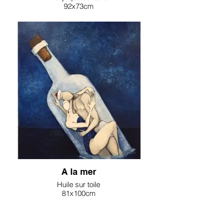
92x73cm
2700€
Karine Salmieri
A la mer
Huile sur toile
81x100cm
2200€
Karine Salmieri