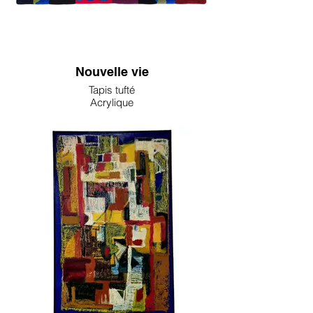
Nouvelle vie
Tapis tufté
Acrylique
185x90cm
1600€
VENDU
Anita Mishra