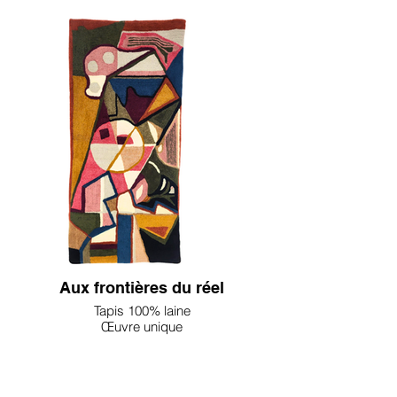
26x15cm
1100€
Signé Karine Salmieri
Aux frontières du réel
Tapis 100% laine
Œuvre unique
Dim : 83cm x 180cm
1600 €
Signé
Anita Mishra