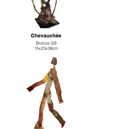
Chevauchée
Bronze 2/8
15x23x39cm
3900€
Signé Karine Salmieri